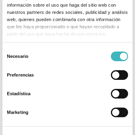
información sobre el uso que haga del sitio web con
nuestros partners de redes sociales, publicidad y análisis
web, quienes pueden combinarla con otra información
RINOPLASTIA ULTRASÓNICA
que les haya proporcionado o que hayan recopilado a
partir del uso que haya hecho de sus servicios.
Selección
Necesario
de
BLEFAROPLASTIA – DR. JAVIER COLLADO
consentimiento
Preferencias
Estadística
RECONSTRUCCIÓN MAMARIA
Marketing
VER TODOS