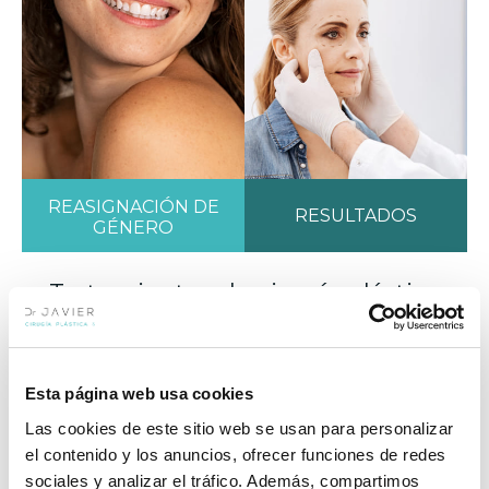
REASIGNACIÓN DE
RESULTADOS
GÉNERO
Tratamientos de cirugía plástica
más solicitados
Esta página web usa cookies
AUMENTO DE PECHO – DR JAVIER
Las cookies de este sitio web se usan para personalizar
COLLADO
el contenido y los anuncios, ofrecer funciones de redes
sociales y analizar el tráfico. Además, compartimos