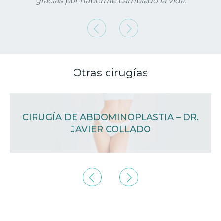
gracias por haberme cambiado la vida.
Anterior
Siguiente
Otras cirugías
CIRUGÍA DE ABDOMINOPLASTIA – DR.
JAVIER COLLADO