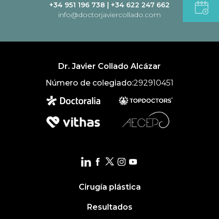
+34 951 196 738
|
+34 622 247 662
info@doctorjaviercollado.com
Dr. Javier Collado Alcázar
Número de colegiado:
292910451
Cirugía plástica
Resultados