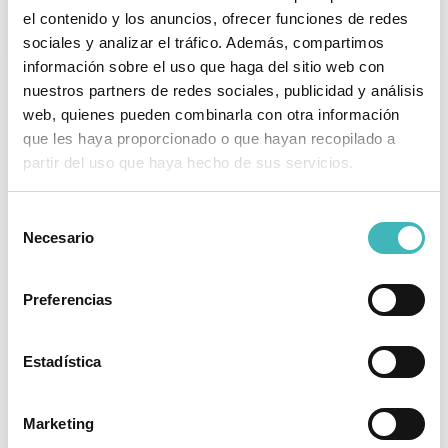
el contenido y los anuncios, ofrecer funciones de redes
DEPORTE
sociales y analizar el tráfico. Además, compartimos
información sobre el uso que haga del sitio web con
nuestros partners de redes sociales, publicidad y análisis
Preguntas frecuentes
web, quienes pueden combinarla con otra información
que les haya proporcionado o que hayan recopilado a
partir del uso que haya hecho de sus servicios.
¿Qué partes se tratan en el Mommy Makeover?
Selección
Se tratará la siguiente combinación de
Necesario
de
diferentes partes; aumento, reducción o
consentimiento
elevación de pecho, abdominoplastia
completa o mini-abdominoplastia,
Preferencias
rejuvenecimiento vaginal y liposucción.
¿Se puede realizar en la misma operación?
Estadística
¿Tiene algún riesgo?
Marketing