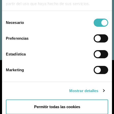
partir del uso que haya hecho de sus servicios.
Hospital Quirón de Marbella
Avda. Severo Ochoa 22, 29603 Marbella, Málaga
+34 951 196 738
|
+34 622 247 662
Selección
info@doctorjaviercollado.com
Necesario
de
Algeciras
consentimiento
Clínica Virgen del Rosario Algeciras
Calle Sevilla 45, 11201 Algeciras, Cádiz
Preferencias
+34 951 196 738
|
+34 622 247 662
info@doctorjaviercollado.com
Estadística
Marketing
Dr. Javier Collado Alcázar
Número de colegiado:
292910451
Mostrar detalles
Permitir todas las cookies