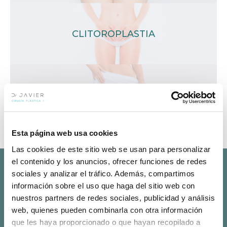
CLITOROPLASTIA
ESTRECHAMIENTO VAGINAL
Esta página web usa cookies
Las cookies de este sitio web se usan para personalizar
el contenido y los anuncios, ofrecer funciones de redes
Málaga
sociales y analizar el tráfico. Además, compartimos
Hospital Vithas Málaga
información sobre el uso que haga del sitio web con
Avda. del Pintor Joaquín Sorolla, 2, 29016 Málaga
nuestros partners de redes sociales, publicidad y análisis
+34 951 196 738
|
+34 622 247 662
web, quienes pueden combinarla con otra información
info@doctorjaviercollado.com
que les haya proporcionado o que hayan recopilado a
Marbella