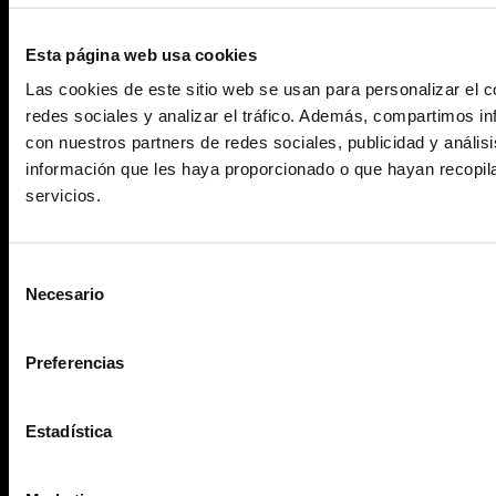
Testimonios
Esta página web usa cookies
Sala de prensa
Las cookies de este sitio web se usan para personalizar el c
redes sociales y analizar el tráfico. Además, compartimos in
Blog
con nuestros partners de redes sociales, publicidad y análi
Contacto
información que les haya proporcionado o que hayan recopil
servicios.
Aviso Legal
Política de privacidad
Política de Cookies
Agencia de Publicidad
Selección
Necesario
de
consentimiento
Preferencias
Estadística