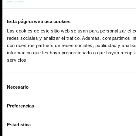
Resultados
Testimonios
Esta página web usa cookies
Sala de prensa
Las cookies de este sitio web se usan para personalizar el c
redes sociales y analizar el tráfico. Además, compartimos in
Blog
con nuestros partners de redes sociales, publicidad y análi
información que les haya proporcionado o que hayan recopil
Contacto
servicios.
Aviso Legal
Política de privacidad
Política de Cookies
Agencia de Publicidad
Selección
Necesario
de
consentimiento
Preferencias
Estadística