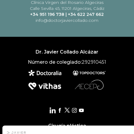
Clínica Virgen del Rosario Algeciras
Calle Sevilla 45, 11201 Algeciras, Cádiz
+34 951 196 738
|
+34 622 247 662
info@doctorjaviercollado.com
Dr. Javier Collado Alcázar
Número de colegiado:
292910451
Cirugía plástica