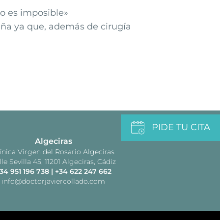
co es imposible»
paña ya que, además de cirugía
PIDE TU CITA
Algeciras
ínica Virgen del Rosario Algeciras
lle Sevilla 45, 11201 Algeciras, Cádiz
34 951 196 738
|
+34 622 247 662
info@doctorjaviercollado.com