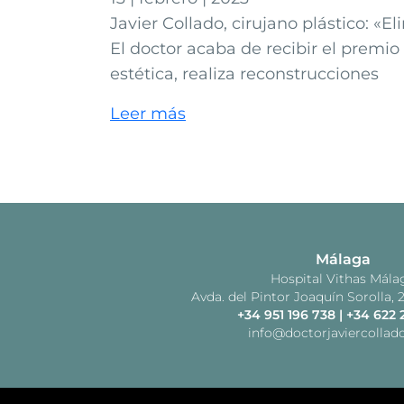
Javier Collado, cirujano plástico: «E
El doctor acaba de recibir el premi
estética, realiza reconstrucciones
Leer más
Málaga
Hospital Vithas Mála
Avda. del Pintor Joaquín Sorolla, 
+34 951 196 738
|
+34 622 
info@doctorjaviercolla