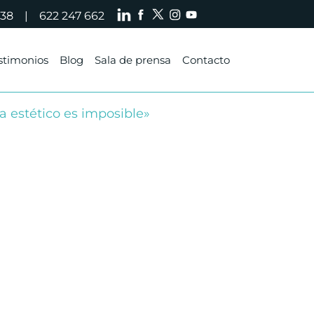
738
|
622 247 662
stimonios
Blog
Sala de prensa
Contacto
ta estético es imposible»