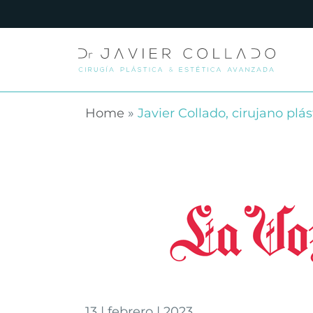
Home
»
Javier Collado, cirujano plá
13 | febrero | 2023