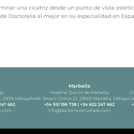
liminar una cicatriz desde un punto de vista estéti
o de Doctoralia al mejor en su especialidad en Es
Marbella
ga
Hospital Quirón de Marbella
Cl
2, 29016 Málaga
Avda. Severo Ochoa 22, 29603 Marbella, Málaga
Ca
247 662
+34 951 196 738
|
+34 622 247 662
+
do.com
info@doctorjaviercollado.com