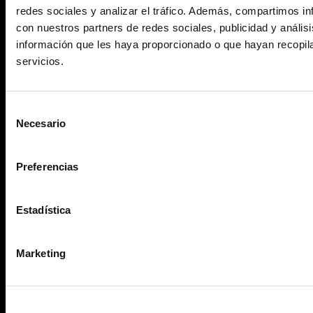
Blog
redes sociales y analizar el tráfico. Además, compartimos in
con nuestros partners de redes sociales, publicidad y análi
Contact
información que les haya proporcionado o que hayan recopil
servicios.
Aviso Legal
Política de privacidad
Política de Cookies
Agencia de Publicidad
Selección
Necesario
de
consentimiento
Preferencias
Estadística
Agencia SEO
Marketing