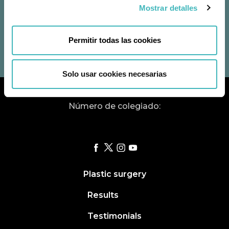
Algeciras
Mostrar detalles
Clínica Virgen del Rosario Algeciras
Calle Sevilla 45, 11201 Algeciras, Cádiz
+34 951 196 738
|
+34 622 247 662
Permitir todas las cookies
info@doctorjaviercollado.com
Solo usar cookies necesarias
Número de colegiado:
Plastic surgery
Results
Testimonials