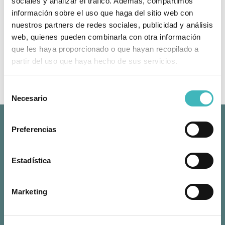
sociales y analizar el tráfico. Además, compartimos
información sobre el uso que haga del sitio web con
nuestros partners de redes sociales, publicidad y análisis
web, quienes pueden combinarla con otra información
que les haya proporcionado o que hayan recopilado a
MOMMY MAKEOVER
partir del uso que haya hecho de sus servicios.
Selección
Necesario
de
consentimiento
Malaga
Preferencias
Hospital Vithas Málaga
Avda. del Pintor Joaquín Sorolla, 2, 29016 Málaga
+34 951 196 738
|
+34 622 247 662
Estadística
info@doctorjaviercollado.com
Marbella
Hospital Quirón de Marbella
Marketing
Avda. Severo Ochoa 22, 29603 Marbella, Málaga
+34 951 196 738
|
+34 622 247 662
info@doctorjaviercollado.com