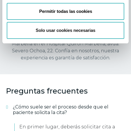
más aspectos de la vida.
Permitir todas las cookies
Para pedir una primera consulta llámanos al 951
196 738 o si te resulta más cómodo, rellena nuestro
cuestionario web o envíanos un correo electrónico
Solo usar cookies necesarias
a jc@doctorjaviercollado.com. Nos podemos ver en
Marbella en el Hospital Quirón Marbella, avda.
Severo Ochoa, 22. Confía en nosotros, nuestra
experiencia es garantía de satisfacción.
Preguntas frecuentes
¿Cómo suele ser el proceso desde que el
paciente solicita la cita?
En primer lugar, deberás solicitar cita a