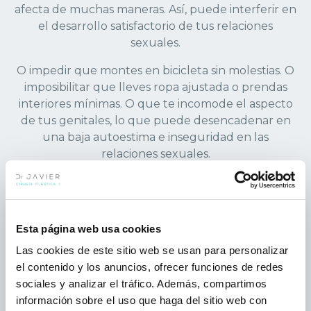
afecta de muchas maneras. Así, puede interferir en
el desarrollo satisfactorio de tus relaciones
sexuales.
O impedir que montes en bicicleta sin molestias. O
imposibilitar que lleves ropa ajustada o prendas
interiores mínimas. O que te incomode el aspecto
de tus genitales, lo que puede desencadenar en
una baja autoestima e inseguridad en las
relaciones sexuales.
Por eso el doctor Collado te anima a que pidas cita
en su consulta. Porque no hay motivo para que
sigas sufriendo por algo que se puede solucionar.
Esta página web usa cookies
Deja tu caso en sus manos y espera su diagnóstico.
En él te expondrá todas las posibles soluciones.
Las cookies de este sitio web se usan para personalizar
el contenido y los anuncios, ofrecer funciones de redes
La labioplastia, también conocida como
sociales y analizar el tráfico. Además, compartimos
ninfoplastia, consiste en la reducción del tamaño
información sobre el uso que haga del sitio web con
de los labios menores. Existen varias técnicas para