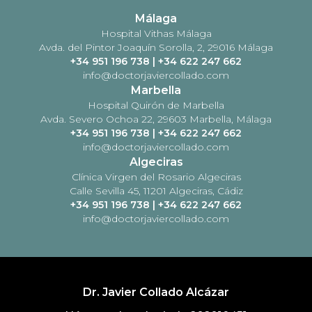
Málaga
Hospital Vithas Málaga
Avda. del Pintor Joaquín Sorolla, 2, 29016 Málaga
+34 951 196 738
|
+34 622 247 662
info@doctorjaviercollado.com
Marbella
Hospital Quirón de Marbella
Avda. Severo Ochoa 22, 29603 Marbella, Málaga
+34 951 196 738
|
+34 622 247 662
info@doctorjaviercollado.com
Algeciras
Clínica Virgen del Rosario Algeciras
Calle Sevilla 45, 11201 Algeciras, Cádiz
+34 951 196 738
|
+34 622 247 662
info@doctorjaviercollado.com
Dr. Javier Collado Alcázar