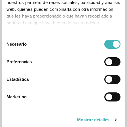
nuestros partners de redes sociales, publicidad y análisis
llevarla a cabo pero todas consisten en la
web, quienes pueden combinarla con otra información
eliminación del exceso de tejido,
que les haya proporcionado o que hayan recopilado a
fundamentalmente de las zonas más
partir del uso que haya hecho de sus servicios.
pigmentadas. Es una operación ambulatoria que
se practica con anestesia local, por lo que podrás
Selección
volver a casa en el mismo día.
Necesario
de
En función de cada caso, el doctor Collado podrá
consentimiento
aconsejar ampliar la intervención. Esto ocurre
Preferencias
cuando el exceso de piel recomienda una
remodelación completa del capuchón del clítoris.
De esta forma no solo se consigue una mejora
Estadística
estética de la vulva, sino también un incremento
notable de la funcionalidad sexual.
Marketing
La labioplastia puede realizarse a cualquier edad.
Por lo que el doctor Collado aconseja evitar un
sufrimiento innecesario. Sobre todo para evitar
Mostrar detalles
problemas psicológicos derivados que afecten a