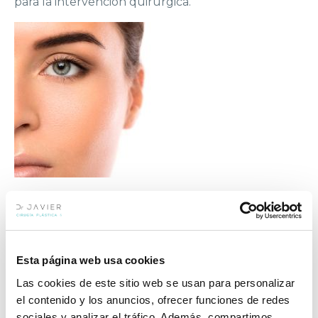
para la intervención quirúrgica.
Cirujano experto en malarplastia en
Marbella
Conoce los beneficios de esta
Esta página web usa cookies
intervención
Las cookies de este sitio web se usan para personalizar
el contenido y los anuncios, ofrecer funciones de redes
Mejorar autoestima
sociales y analizar el tráfico. Además, compartimos