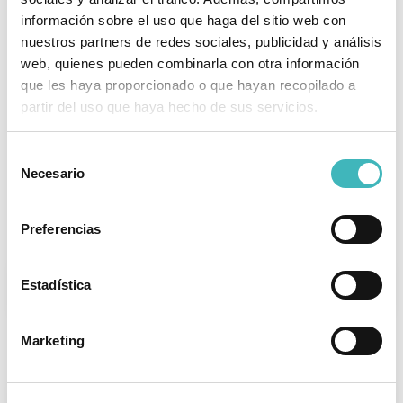
información sobre el uso que haga del sitio web con
Corregir asimetrías faciales
nuestros partners de redes sociales, publicidad y análisis
web, quienes pueden combinarla con otra información
que les haya proporcionado o que hayan recopilado a
Solucionar defectos congénitos
partir del uso que haya hecho de sus servicios.
Eliminar cicatrices y traumatismos
faciales
Selección
Necesario
de
consentimiento
Indicaciones de postoperatorio
Preferencias
Estadística
REPOSO
Dependerá del procedimiento. Pueden ser de 1
Marketing
a 3 días a de 2 a 3 semanas.