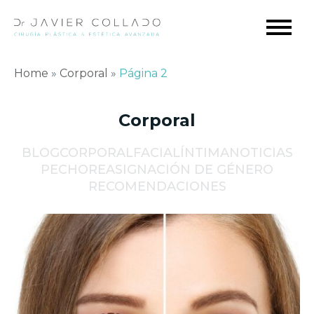
Home
»
Corporal
»
Página 2
Corporal
BLOG
CORPORAL
FACIAL
ÍNTIMA
NOTICIAS
PECHO
REASIGNACIÓN DE GÉNERO
RECOMENDACIONES