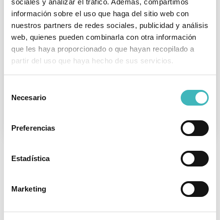
sociales y analizar el tráfico. Además, compartimos
Tiempo de lectura
2
minutos
Operación para eliminar la piel sobrante
información sobre el uso que haga del sitio web con
después de adelgazar Algunas personas
nuestros partners de redes sociales, publicidad y análisis
que sufren exceso de peso temen que con
web, quienes pueden combinarla con otra información
la dieta y una gran pérdida de kilos, su
que les haya proporcionado o que hayan recopilado a
descontento físico no acabe, ya que se
partir del uso que haya hecho de sus servicios.
producirán antiestéticas acumulaciones
de piel flácida. Esta piel flácida aparece,
Selección
sobretodo, en la cintura, muslos y brazos,
Necesario
de
aunque se puede…
consentimiento
LEER MÁS
Preferencias
Estadística
Marketing