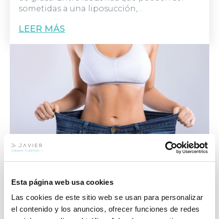
sometidas a una liposucción,…
LEER MÁS
Esta página web usa cookies
Eliminar la piel sobrante después de
adelgazar
Las cookies de este sitio web se usan para personalizar
9 | JULIO | 2019
el contenido y los anuncios, ofrecer funciones de redes