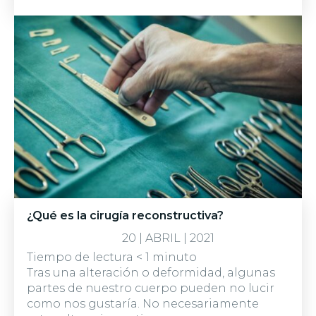
¿Qué es la cirugía reconstructiva?
20 | ABRIL | 2021
Tiempo de lectura
< 1
minuto
Tras una alteración o deformidad, algunas
partes de nuestro cuerpo pueden no lucir
como nos gustaría. No necesariamente