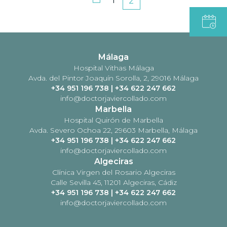
1
2
de
entradas
Málaga
Hospital Vithas Málaga
Avda. del Pintor Joaquín Sorolla, 2, 29016 Málaga
+34 951 196 738
|
+34 622 247 662
info@doctorjaviercollado.com
Marbella
Hospital Quirón de Marbella
Avda. Severo Ochoa 22, 29603 Marbella, Málaga
+34 951 196 738
|
+34 622 247 662
info@doctorjaviercollado.com
Algeciras
Clínica Virgen del Rosario Algeciras
Calle Sevilla 45, 11201 Algeciras, Cádiz
+34 951 196 738
|
+34 622 247 662
info@doctorjaviercollado.com