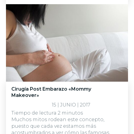
Cirugía Post Embarazo «Mommy
Makeover»
15 | JUNIO | 2017
Tiempo de lectura
2
minutos
Muchos mitos rodean este concepto,
puesto que cada vez estamos más
acostumbrados a ver cómo las famosas