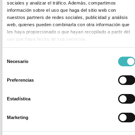
suficiente. En cualquier caso se evaluará si es
sociales y analizar el tráfico. Además, compartimos
necesario
información sobre el uso que haga del sitio web con
nuestros partners de redes sociales, publicidad y análisis
que el paciente se quede más tiempo.
web, quienes pueden combinarla con otra información que
les haya proporcionado o que hayan recopilado a partir del
– Analgésicos y antibióticos recomendados por el
uso que haya hecho de sus servicios.
cirujano, evitando ciertas molestias, sobretodo en
las
Selección
primeras horas después de la operación.
Necesario
de
consentimiento
– Se recomienda caminar, aunque no realizar
ejercicios intensos, al menos en los primeros 2
Preferencias
meses.
– Faja compresiva para disminuir los hematomas y
Estadística
la inflamación.
– Visitas periódicas al cirujano tras la intervención.
Marketing
Si quieres resolver alguna duda más sobre la