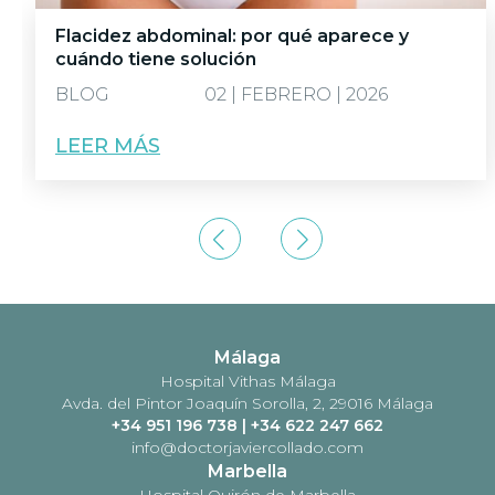
Flacidez abdominal: por qué aparece y
cuándo tiene solución
BLOG
02 | FEBRERO | 2026
LEER MÁS
Málaga
Hospital Vithas Málaga
Avda. del Pintor Joaquín Sorolla, 2, 29016 Málaga
+34 951 196 738
|
+34 622 247 662
info@doctorjaviercollado.com
Marbella