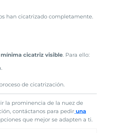
jidos han cicatrizado completamente.
a
mínima cicatriz visible
. Para ello:
.
proceso de cicatrización.
ir la prominencia de la nuez de
ción, contáctanos para pedir
una
 opciones que mejor se adapten a ti.