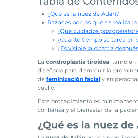
Tabla de Contenido
¿Qué es la nuez de Adán?
Razones por las que se realiza l
¿Qué cuidados postoperatori
¿Cuánto tiempo se tarda en v
¿Es visible la cicatriz después
La
condroplastia tiroidea
, también
diseñado para disminuir la prominenc
de
feminización facial
y en persona
cuello.
Este procedimiento es mínimamente 
confianza y el bienestar de la pacien
¿Qué es la nuez de
La
nuez de Adán
es una prominencia 