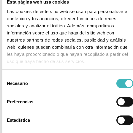
Esta página web usa cookies
La
abdominoplastia
, o
cirugía de abdomen, es
Las cookies de este sitio web se usan para personalizar el
una opción de cirugía estética para hombres
contenido y los anuncios, ofrecer funciones de redes
que desean eliminar el exceso de piel y grasa
sociales y analizar el tráfico. Además, compartimos
en la zona abdominal. Este procedimiento es
información sobre el uso que haga del sitio web con
especialmente popular entre aquellos que han
nuestros partners de redes sociales, publicidad y análisis
experimentado cambios significativos en su peso o
web, quienes pueden combinarla con otra información que
han pasado por cirugías bariátricas. La
les haya proporcionado o que hayan recopilado a partir del
abdominoplastia no solo mejora la apariencia
uso que haya hecho de sus servicios.
estética, sino que también puede abordar
problemas como la diástasis de rectos,
fortaleciendo la pared abdominal.
Selección
Necesario
de
consentimiento
Preferencias
Estadística